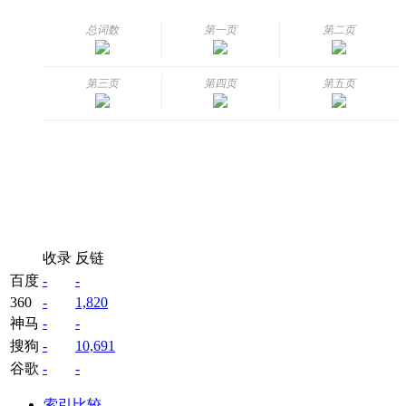
总词数
第一页
第二页
第三页
第四页
第五页
收录
反链
百度
-
-
360
-
1,820
神马
-
-
搜狗
-
10,691
谷歌
-
-
索引比较