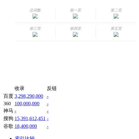
总词数
第一页
第二页
第三页
第四页
第五页
收录
反链
百度
3,298,290,000
-
360
100,000,000
-
神马
-
-
搜狗
15,391,612,451
-
谷歌
18,400,000
-
索引比较