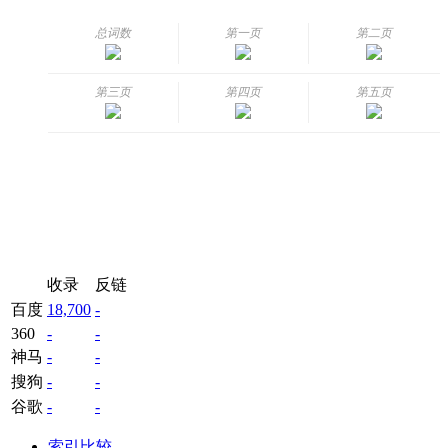
总词数
第一页
第二页
第三页
第四页
第五页
收录
反链
百度
18,700
-
360
-
-
神马
-
-
搜狗
-
-
谷歌
-
-
索引比较