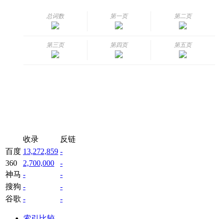
总词数
第一页
第二页
第三页
第四页
第五页
收录
反链
百度
13,272,859
-
360
2,700,000
-
神马
-
-
搜狗
-
-
谷歌
-
-
索引比较